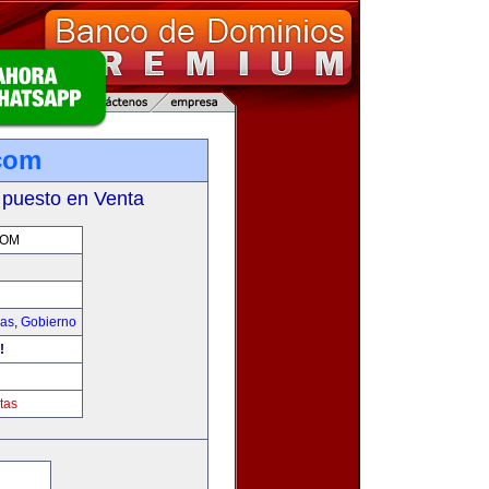
.com
 puesto en Venta
COM
ias
,
Gobierno
!
tas