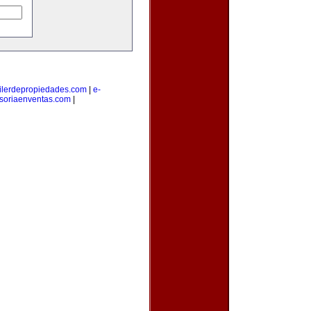
ilerdepropiedades.com
|
e-
soriaenventas.com
|