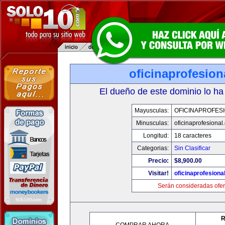
oficinaprofesio
El dueño de este dominio lo ha
Mayusculas:
OFICINAPROFES
Minusculas:
oficinaprofesional
Longitud:
18 caracteres
Categorias:
Sin Clasificar
Precio:
$8,900.00
Visitar!
oficinaprofesiona
Serán consideradas ofer
R