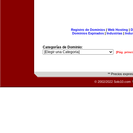
Registro de Dominios
|
Web Hosting
|
D
Dominios Expirados
|
Industrias
|
Indu
Categorías de Dominio:
[Pág. princi
** Precios expre
© 2002/2022 Solo10.com