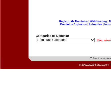
Registro de Dominios
|
Web Hosting
|
D
Dominios Expirados
|
Industrias
|
Indu
Categorías de Dominio:
[Pág. princi
** Precios expre
© 2002/2022 Solo10.com