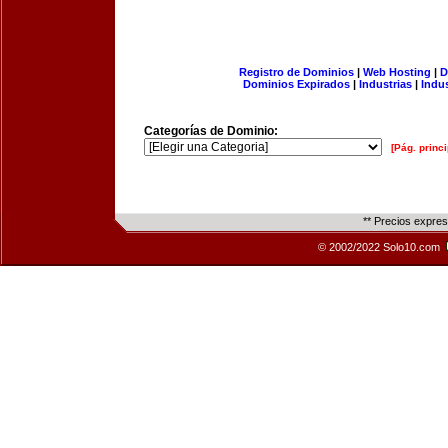
Registro de Dominios
|
Web Hosting
|
D
Dominios Expirados
|
Industrias
|
Indu
Categorías de Dominio:
[Pág. princi
** Precios expre
© 2002/2022 Solo10.com