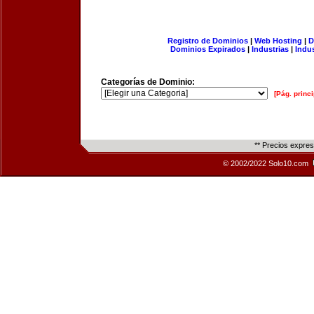
Registro de Dominios
|
Web Hosting
|
D
Dominios Expirados
|
Industrias
|
Indu
Categorías de Dominio:
[Pág. princi
** Precios expre
© 2002/2022 Solo10.com