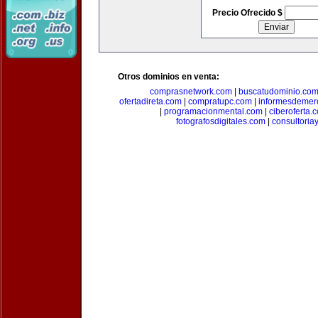
Precio Ofrecido $
Otros dominios en venta:
comprasnetwork.com
|
buscatudominio.co
ofertadireta.com
|
compratupc.com
|
informesdemer
|
programacionmental.com
|
ciberoferta.
fotografosdigitales.com
|
consultoria