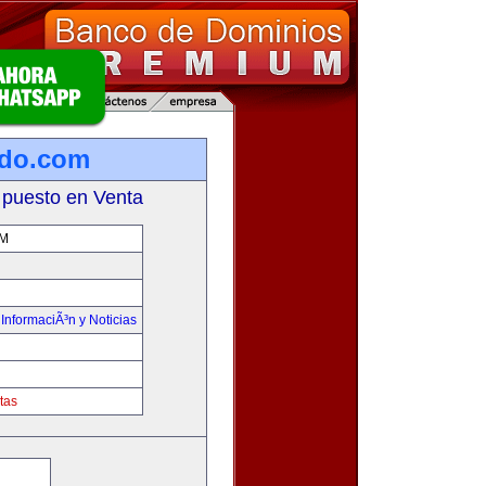
ado.com
 puesto en Venta
M
,
InformaciÃ³n y Noticias
tas