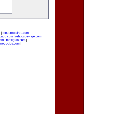
m
|
meusregistros.com
|
cado.com
|
relatosdeviaje.com
com
|
mexiguia.com
|
ynegocios.com
|