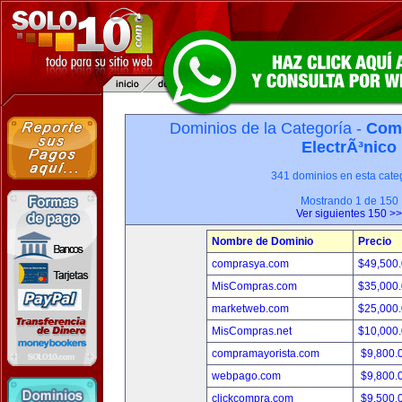
Dominios de la Categoría -
Com
ElectrÃ³nico
341 dominios en esta categ
Mostrando 1 de 150
Ver siguientes 150 >>
Nombre de Dominio
Precio
comprasya.com
$49,500
MisCompras.com
$35,000
marketweb.com
$25,000
MisCompras.net
$10,000
compramayorista.com
$9,800.
webpago.com
$9,800.
clickcompra.com
$9,500.