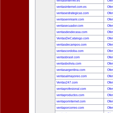
ventasinternet.es
Ofer
ventasinternet.com.es
Ofer
ventasestrategicas.com
Ofer
ventasenmiami.com
Ofer
ventasecuador.com
Ofer
ventasdesdecasa.com
Ofer
VentasDeCatalogo.com
Ofer
ventasdecampos.com
Ofer
ventascordoba.com
Ofer
ventasbrasil.com
Ofer
ventasbolivia.com
Ofer
ventasargentina.com
Ofer
ventasalmayoreo.com
Ofer
Ventas247.com
Ofer
ventaprofesional.com
Ofer
ventaproductos.com
Ofer
ventaporinternet.com
Ofer
ventaporcorreo.com
Ofer