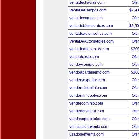
ventadechacras.com
Ofer
VentaDeCampos.com
$7,9
ventadecampo.com
Ofer
ventadebienesraices.com
$2,5
ventadeautomoviles.com
Ofer
VentaDeAutomotores.com
Ofer
ventadeartesanias.com
$20
ventaalcosto.com
Ofer
vendoycompro.com
Ofer
vendoapartamento.com
$30
venderyexportar.com
Ofer
vendermidominio.com
Ofer
venderinmuebles.com
Ofer
venderdominio.com
Ofer
vendedorvirtual.com
Ofer
vendasupropiedad.com
Ofer
vehiculosalaventa.com
Ofer
usadosenventa.com
Ofer