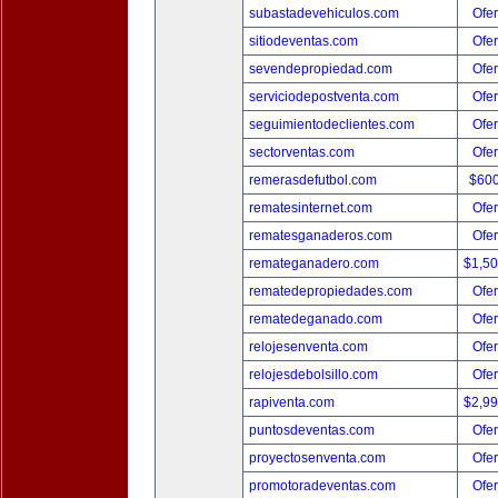
subastadevehiculos.com
Ofer
sitiodeventas.com
Ofer
sevendepropiedad.com
Ofer
serviciodepostventa.com
Ofer
seguimientodeclientes.com
Ofer
sectorventas.com
Ofer
remerasdefutbol.com
$60
rematesinternet.com
Ofer
rematesganaderos.com
Ofer
remateganadero.com
$1,5
rematedepropiedades.com
Ofer
rematedeganado.com
Ofer
relojesenventa.com
Ofer
relojesdebolsillo.com
Ofer
rapiventa.com
$2,9
puntosdeventas.com
Ofer
proyectosenventa.com
Ofer
promotoradeventas.com
Ofer