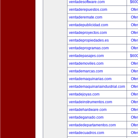
ventadesoftware.com
$60
ventaderepuestos.com
Ofer
ventaderemate.com
Ofer
ventadepublicidad.com
Ofer
ventadeproyectos.com
Ofer
ventadepropiedades.es
Ofer
ventadeprogramas.com
Ofer
ventadepasajes.com
$60
ventademoviles.com
Ofer
ventademarcas.com
Ofer
ventademaquinarias.com
Ofer
ventademaquinariaindustrial.com
Ofer
ventadejoyas.com
Ofer
ventadeinstrumentos.com
Ofer
ventadehardware.com
Ofer
ventadeganado.com
Ofer
ventadedepartamentos.com
Ofer
ventadecuadros.com
Ofer