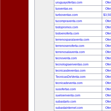
uruguayofertas.com
Ofer
tusventas.es
Ofer
turboventas.com
$3,5
tucompraventa.com
Ofer
todopromos.com
Ofer
todoenoferta.com
Ofer
terrenosparalaventa.com
Ofer
terrenosenoferta.com
Ofer
terrenosalaventa.com
Ofer
tecnoventa.com
Ofer
tecnologiaenventas.com
Ofer
tecnicasdeventas.com
Ofer
TecnicasDeVenta.com
Ofer
tecnicadeventa.com
Ofer
susofertas.com
Ofer
sueloenventa.com
Ofer
subastarlo.com
Ofer
subastainternet.com
Ofer