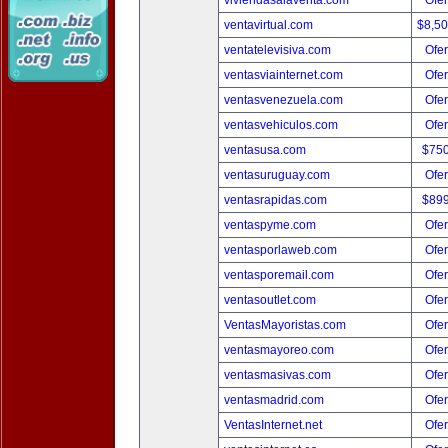
viviendasalaventa.com
Ofer
ventavirtual.com
$8,5
ventatelevisiva.com
Ofer
ventasviainternet.com
Ofer
ventasvenezuela.com
Ofer
ventasvehiculos.com
Ofer
ventasusa.com
$75
ventasuruguay.com
Ofer
ventasrapidas.com
$89
ventaspyme.com
Ofer
ventasporlaweb.com
Ofer
ventasporemail.com
Ofer
ventasoutlet.com
Ofer
VentasMayoristas.com
Ofer
ventasmayoreo.com
Ofer
ventasmasivas.com
Ofer
ventasmadrid.com
Ofer
VentasInternet.net
Ofer