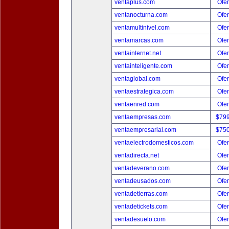
ventaplus.com
Ofer
ventanocturna.com
Ofer
ventamultinivel.com
Ofer
ventamarcas.com
Ofer
ventainternet.net
Ofer
ventainteligente.com
Ofer
ventaglobal.com
Ofer
ventaestrategica.com
Ofer
ventaenred.com
Ofer
ventaempresas.com
$79
ventaempresarial.com
$75
ventaelectrodomesticos.com
Ofer
ventadirecta.net
Ofer
ventadeverano.com
Ofer
ventadeusados.com
Ofer
ventadetierras.com
Ofer
ventadetickets.com
Ofer
ventadesuelo.com
Ofer