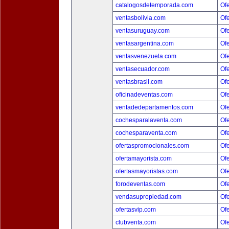
catalogosdetemporada.com
Ofe
ventasbolivia.com
Ofe
ventasuruguay.com
Ofe
ventasargentina.com
Ofe
ventasvenezuela.com
Ofe
ventasecuador.com
Ofe
ventasbrasil.com
Ofe
oficinadeventas.com
Ofe
ventadedepartamentos.com
Ofe
cochesparalaventa.com
Ofe
cochesparaventa.com
Ofe
ofertaspromocionales.com
Ofe
ofertamayorista.com
Ofe
ofertasmayoristas.com
Ofe
forodeventas.com
Ofe
vendasupropiedad.com
Ofe
ofertasvip.com
Ofe
clubventa.com
Ofe