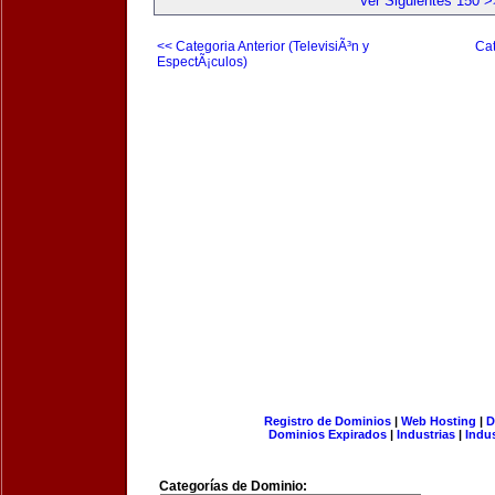
Ver Siguientes 150 >
<< Categoria Anterior (TelevisiÃ³n y
Cat
EspectÃ¡culos)
Registro de Dominios
|
Web Hosting
|
D
Dominios Expirados
|
Industrias
|
Indu
Categorías de Dominio: