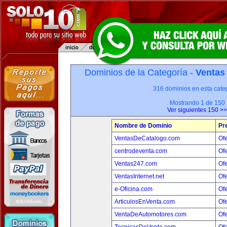
Dominios de la Categoría -
Ventas
316 dominios en esta categ
Mostrando 1 de 150
Ver siguientes 150 >>
Nombre de Dominio
Pr
VentasDeCatalogo.com
Ofe
centrodeventa.com
Ofe
Ventas247.com
Ofe
VentasInternet.net
Ofe
e-Oficina.com
Ofe
ArticulosEnVenta.com
Ofe
VentaDeAutomotores.com
Ofe