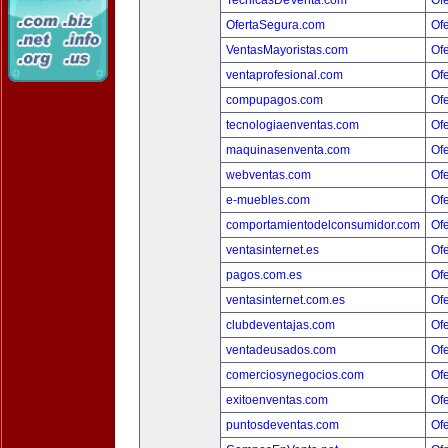
TecnicasDeVenta.com
Ofe
OfertaSegura.com
Ofe
VentasMayoristas.com
Ofe
ventaprofesional.com
Ofe
compupagos.com
Ofe
tecnologiaenventas.com
Ofe
maquinasenventa.com
Ofe
webventas.com
Ofe
e-muebles.com
Ofe
comportamientodelconsumidor.com
Ofe
ventasinternet.es
Ofe
pagos.com.es
Ofe
ventasinternet.com.es
Ofe
clubdeventajas.com
Ofe
ventadeusados.com
Ofe
comerciosynegocios.com
Ofe
exitoenventas.com
Ofe
puntosdeventas.com
Ofe