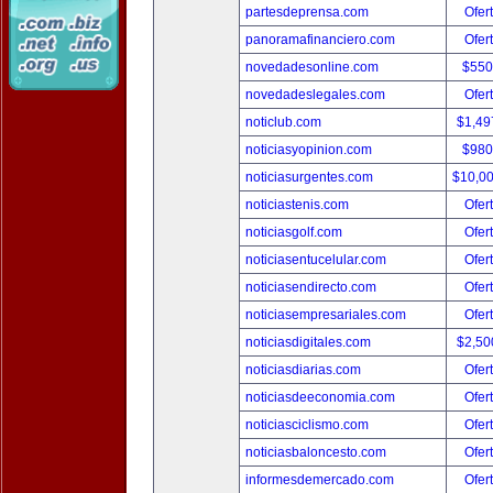
partesdeprensa.com
Ofer
panoramafinanciero.com
Ofer
novedadesonline.com
$550
novedadeslegales.com
Ofer
noticlub.com
$1,49
noticiasyopinion.com
$980
noticiasurgentes.com
$10,0
noticiastenis.com
Ofer
noticiasgolf.com
Ofer
noticiasentucelular.com
Ofer
noticiasendirecto.com
Ofer
noticiasempresariales.com
Ofer
noticiasdigitales.com
$2,50
noticiasdiarias.com
Ofer
noticiasdeeconomia.com
Ofer
noticiasciclismo.com
Ofer
noticiasbaloncesto.com
Ofer
informesdemercado.com
Ofer