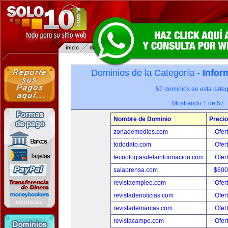
Dominios de la Categoría -
Infor
57 dominios en esta categ
Mostrando 1 de 57
Nombre de Dominio
Precio
zonademedios.com
Ofer
tododato.com
Ofer
tecnologiasdelainformacion.com
Ofer
salaprensa.com
$600
revistaempleo.com
Ofer
revistadenoticias.com
Ofer
revistademarcas.com
Ofer
revistacampo.com
Ofer