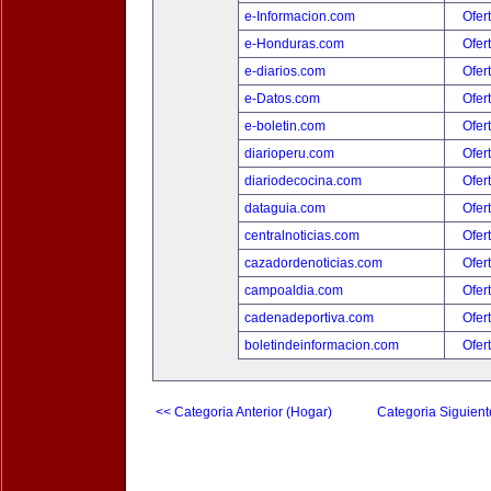
e-Informacion.com
Ofer
e-Honduras.com
Ofer
e-diarios.com
Ofer
e-Datos.com
Ofer
e-boletin.com
Ofer
diarioperu.com
Ofer
diariodecocina.com
Ofer
dataguia.com
Ofer
centralnoticias.com
Ofer
cazadordenoticias.com
Ofer
campoaldia.com
Ofer
cadenadeportiva.com
Ofer
boletindeinformacion.com
Ofer
<< Categoria Anterior (Hogar)
Categoria Siguient