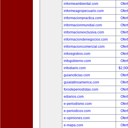
informeambiental.com
Ofer
informeagropecuario.com
Ofer
informacionpractica.com
Ofer
informacionmundial.com
Ofer
informacionexclusiva.com
Ofer
informaciondenegocios.com
Ofer
informacioncomercial.com
Ofer
inforegistros.com
Ofer
infogobierno.com
Ofer
infodiario.com
$2,00
guianoticias.com
Ofer
guialatinoamerica.com
Ofer
forodeperiodistas.com
Ofer
ediarios.com
Ofer
e-periodismo.com
Ofer
e-periodicos.com
Ofer
e-opiniones.com
Ofer
e-mapa.com
Ofer