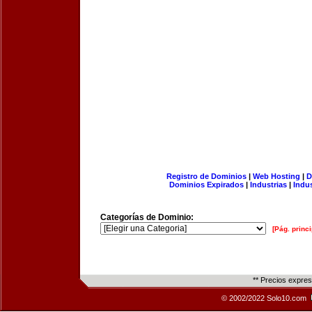
Registro de Dominios
|
Web Hosting
|
D
Dominios Expirados
|
Industrias
|
Indu
Categorías de Dominio:
[Pág. princi
** Precios expre
© 2002/2022 Solo10.com